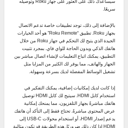
سيساعدك ذلك على العثور على جهاز Roku وتوصيله
سريعًا.
بالإضافة إلى ذلك، توجد تطبيقات خاصة تدعم الاتصال
بجهاز Roku. تطبيق “Roku Remote” هو أحد الخيارات
الجيدة الذي يتيح لك التحكم في جهاز Roku من خلال
هاتفك الذكي وبدون الحاجة للواي فاي. بمجرد تثبيت
التطبيق، يمكنك اتباع التعليمات لإنشاء اتصال مباشر بين
الجهاز والهاتف، مما يوفر لك الكثير من المزايا مثل
تشغيل الوسائط المفضلة لديك بسرعة وسهولة.
إذا كانت لديك إمكانيات إضافية، يمكنك التفكير في
استخدام كابل HDMI. سيتيح لك كابل HDMI توصيل
هاتفك مباشرةً بجهاز التلفزيون، مما يمنحك إمكانية
عرض المحتوى مباشرةً. تحتاج فقط إلى التأكد أن هاتفك
يدعم إصدار HDMI، أو استخدام محولات USB-C إلى
HDMI إذا كان ذلك ضروريًا. هذه الطريقة قد تكون مثالية