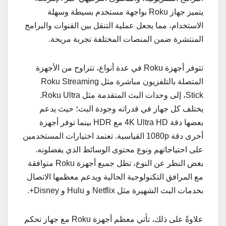
يتميز جهاز Roku بواجهة مستخدم بسيطة وسهلة
الاستخدام، مما يجعل عملية التنقل بين القنوات والبرامج
المنتشرة ضمن المنصات المختلفة تجربة مريحة.
تتوفر أجهزة Roku في عدة أنواع، تتراوح من الأجهزة
المتصلة بالتلفزيون مباشرة مثل Roku Streaming
Stick، إلى وحدات البث المتقدمة مثل Roku Ultra.
يختلف كل جهاز في قدراته وجودة البث؛ حيث يدعم
بعضها دقة 4K Ultra HD مع HDR بينما توفر أجهزة
أخرى دقة 1080p القياسية. تعتمد اختيارات المستخدمين
على احتياجاتهم ونوع محتوى الوسائط الذي يفضلونه.
بغض النظر عن النوع، تظل جميع أجهزة Roku متوافقة
مع المرافق التكنولوجية الحالية ويدعم معظمها الاتصال
بخدمات البث الشهيرة مثل Netflix و Hulu و Disney+.
علاوةً على ذلك، تأتي معظم أجهزة Roku مع جهاز تحكم