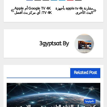
مقارنة apple tv 4k بأجهزة
Google TV 4K أم Apple
تصفّح
البث الأخرى
TV 4K: أي مركز بث أفضل
المقالات
3gyptsat
By
Related Post
تكنولوجيا