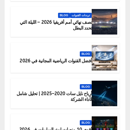
ترددات القنوات
BLOG
نصف نهائي أمم أفريقيا 2026 – الليلة التي
تحدد البطل
BLOG
أفضل القنوات الرياضية المجانية في 2026
BLOG
أرباح نايل سات 2020–2025 | تحليل شامل
لأداء الشركة
BLOG
أقوى 10 منصات لبث المباريات في 2026