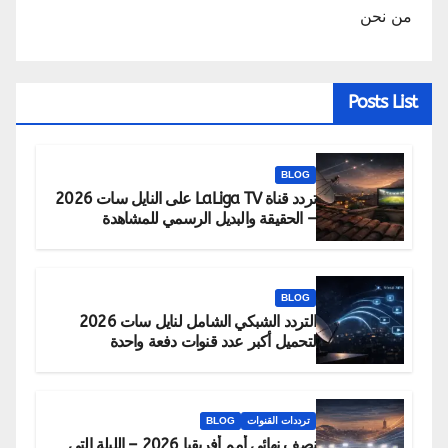
من نحن
Posts List
BLOG
تردد قناة LaLiga TV على النايل سات 2026
– الحقيقة والبديل الرسمي للمشاهدة
BLOG
التردد الشبكي الشامل لنايل سات 2026
لتحميل أكبر عدد قنوات دفعة واحدة
ترددات القنوات
BLOG
نصف نهائي أمم أفريقيا 2026 – الليلة التي