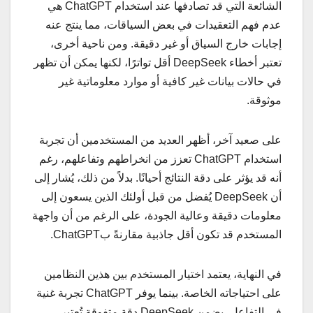
الشائعة التي قد تصادفها عند استخدام ChatGPT هي
عدم فهم التعقيدات في بعض السياقات، مما ينتج عنه
إجابات خارج السياق أو غير دقيقة. ومن ناحية أخرى،
تعتبر أخطاء DeepSeek أقل تواترًا، لكنها يمكن أن تظهر
في حالات بيانات غير كافية أو موارد معلوماتية غير
موثوقة.
على صعيد آخر، أظهر العديد من المستخدمين أن تجربة
استخدام ChatGPT تعزز من انخراطهم وتفاعلهم، رغم
أنه قد يؤثر على دقة النتائج أحيانًا. بدلاً من ذلك، يُشار إلى
أن DeepSeek يُفضل من قبل أولئك الذين يسعون إلى
معلومات دقيقة وعالية الجودة، على الرغم من أن واجهة
المستخدم قد تكون أقل جاذبية مقارنةً بChatGPT.
في النهاية، يعتمد اختيار المستخدم بين هذين النظامين
على احتياجاته الخاصة. بينما يوفر ChatGPT تجربة غنية
في التفاعل، يضمن DeepSeek دقة متفوقة تُعتبر