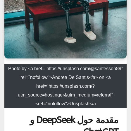
Photo by <a href="https://unsplash.com/@santesson89"
rel="nofollow">Andrea De Santis</a> on <a
href="https://unsplash.com/?
utm_source=hostinger&utm_medium=referral"
rel="nofollow">Unsplash</a>
مقدمة حول DeepSeek و