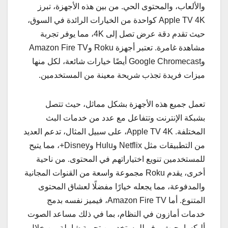
والألعاب، والمحتوى الحي. من بين هذه الأجهزة، تبرز
Apple TV 4K كواحدة من الخيارات الرائدة في السوق،
حيث تقدم دقة عرض تصل إلى 4K، مما يوفر تجربة
مشاهدة غامرة. تعتبر أجهزة Roku وAmazon Fire TV
وGoogle Chromecast أيضًا خيارات شائعة، لكل منها
ميزات فريدة تجذب شريحة معينة من المستخدمين.
تعمل جميع هذه الأجهزة بشكل مماثل، حيث تتصل
بشبكة الإنترنت وتتفاعل مع عدد من خدمات البث
المختلفة. Apple TV 4K، على سبيل المثال، تدعم العديد
من التطبيقات مثل Netflix وHulu وDisney+، مما يتيح
للمستخدمين تنويع اختياراتهم في المحتوى. من ناحية
أخرى، يقدم Roku مجموعة واسعة من القنوات المجانية
والمدفوعة، مما يجعله خيارًا مفضلًا لعشاق المحتوى
المتنوع. أما Amazon Fire TV، فيميز نفسه بدمج
خدمات أمازون في النظام، بما في ذلك مساعد الصوت
أليكسا، حيث يوفر للمستخدمين تجربة شاملة من خلال