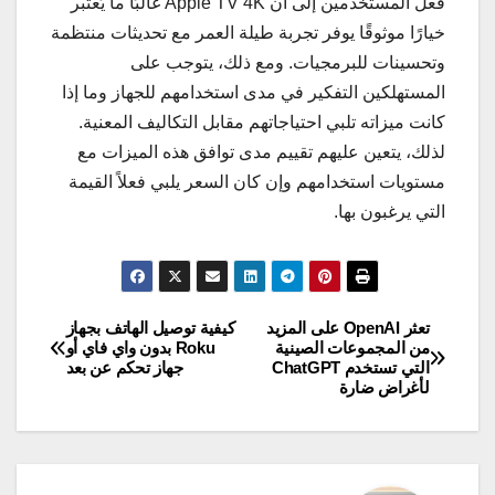
فعل المستخدمين إلى أن Apple TV 4K غالبًا ما يُعتبر
خيارًا موثوقًا يوفر تجربة طيلة العمر مع تحديثات منتظمة
وتحسينات للبرمجيات. ومع ذلك، يتوجب على
المستهلكين التفكير في مدى استخدامهم للجهاز وما إذا
كانت ميزاته تلبي احتياجاتهم مقابل التكاليف المعنية.
لذلك، يتعين عليهم تقييم مدى توافق هذه الميزات مع
مستويات استخدامهم وإن كان السعر يلبي فعلاً القيمة
التي يرغبون بها.
تعثر OpenAI على المزيد
كيفية توصيل الهاتف بجهاز
تصفّح
من المجموعات الصينية
Roku بدون واي فاي أو
التي تستخدم ChatGPT
جهاز تحكم عن بعد
المقالات
لأغراض ضارة