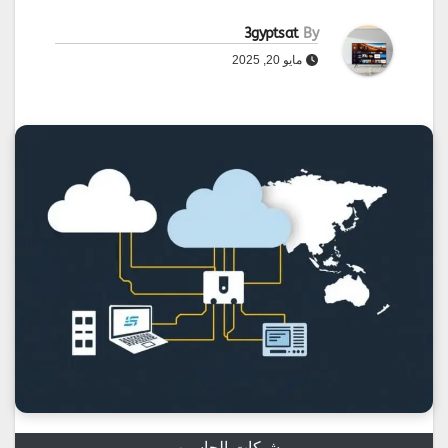
3gyptsat
By
مايو 20, 2025
شبكات-الحاسوب