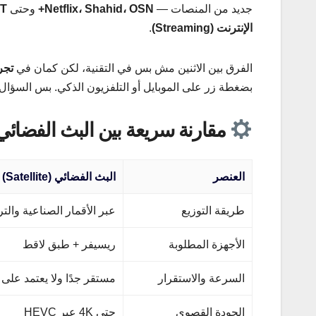
جديد من المنصات —
Netflix، Shahid، OSN+
وحتى
T
الإنترنت (Streaming)
.
الفرق بين الاثنين مش بس في التقنية، لكن كمان في
تجر
بضغطة زر على الموبايل أو التلفزيون الذكي. بس السؤال
مقارنة سريعة بين البث الفضائي 
العنصر
البث الفضائي (Satellite)
طريقة التوزيع
عبر الأقمار الصناعية والت
الأجهزة المطلوبة
ريسيفر + طبق لاقط
السرعة والاستقرار
مستقر جدًا ولا يعتمد على 
الجودة القصوى
حتى 4K عبر HEVC