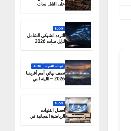
على النايل سات
2026 – الحقيقة
والبديل الرسمي
للمشاهدة
BLOG
التردد الشبكي الشامل
لنايل سات 2026
لتحميل أكبر عدد
قنوات دفعة واحدة
ترددات القنوات
BLOG
نصف نهائي أمم أفريقيا
2026 – الليلة التي
تحدد البطل
BLOG
أفضل القنوات
الرياضية المجانية في
2026