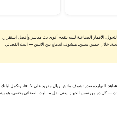
لتحول. الأقمار الصناعية لسه بتقدم أقوى بث مباشر وأفضل استقرار،
اللعبة. خلال خمس سنين، هنشوف اندماج بين الاثنين — البث الفضائي
شاهد
. النهارده تقدر تشوف ماتش ريال مدريد على beIN، وتكمل ليلتك
OS+ بكرة للفيلم اللي فاتك — كل ده من نفس الجهاز! يعني بدل ما البث الفضائي يختفي، هو بي