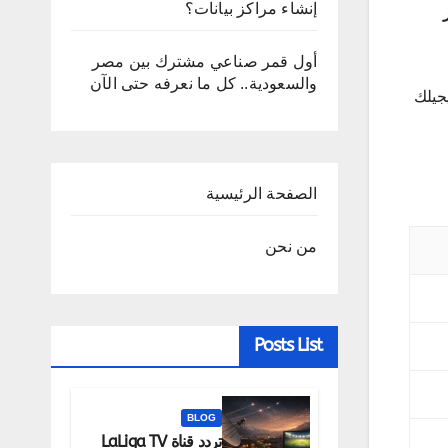
إنشاء مراكز بيانات؟
أول قمر صناعي مشترك بين مصر
والسعودية.. كل ما نعرفه حتى الآن
جيلك
الصفحة الرئيسية
من نحن
Posts List
BLOG
تردد قناة LaLiga TV