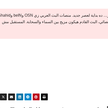
السباق بين الأقمار والإنترنت مش نهاية لعصر… ده بداية لعصر جديد. منصات البث العربي زي OSN
الفضائي، البث القادم هيكون مزيج بين السماء والسحابة. المستقبل مش