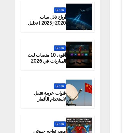
BLOG
أرباح نايل سات
2020–2025 | تحليل
شامل لأداء الشركة
BLOG
أقوى 10 منصات لبث
المباريات في 2026
(قانونية 100%)
BLOG
قنوات عربية تنتقل
لاستخدام الأقمار
الصينية رسميًا
BLOG
مصر تواجه جيبوتي