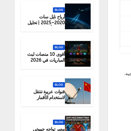
BLOG
أرباح نايل سات
2020–2025 | تحليل
شامل لأداء الشركة
BLOG
أقوى 10 منصات لبث
المباريات في 2026
(قانونية 100%)
يه.
BLOG
قنوات عربية تنتقل
لاستخدام الأقمار
الصينية رسميًا
BLOG
مصر تواجه جيبوتي