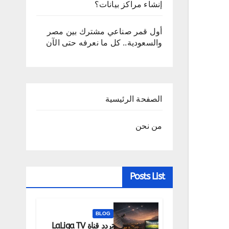
إنشاء مراكز بيانات؟
أول قمر صناعي مشترك بين مصر
والسعودية.. كل ما نعرفه حتى الآن
الصفحة الرئيسية
من نحن
Posts List
BLOG
تردد قناة LaLiga TV