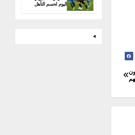
اليوم لحسم التأهل
للمونديال
ون
هم