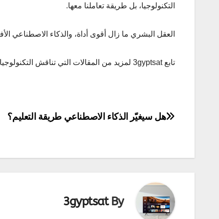
التكنولوجيا، بل طريقة تعاملنا معها.
العقل البشري ما زال أقوى أداة، والذكاء الاصطناعي الأفض
تابع 3gyptsat لمزيد من المقالات التي تناقش التكنولوجيا بعمق وبأسلوب بسيط بعيدًا عن المبالغة أو التخويف.
تصفّح
هل سيغيّر الذكاء الاصطناعي طريقة التعليم؟
المقالات
3gyptsat
By