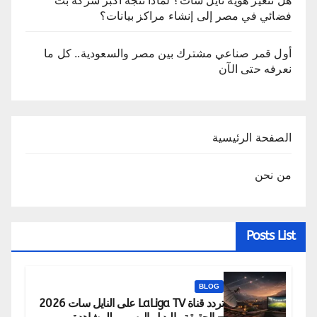
هل تتغير هوية نايل سات؟ لماذا تتجه أكبر شركة بث
فضائي في مصر إلى إنشاء مراكز بيانات؟
أول قمر صناعي مشترك بين مصر والسعودية.. كل ما
نعرفه حتى الآن
الصفحة الرئيسية
من نحن
Posts List
BLOG
تردد قناة LaLiga TV على النايل سات 2026