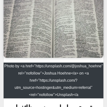
Photo by <a href="https://unsplash.com/@joshua_hoehne"
rel="nofollow">Joshua Hoehne</a> on <a
href="https://unsplash.com/?
utm_source=hostinger&utm_medium=referral"
rel="nofollow">Unsplash</a>