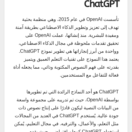
ChatGPT
تأسست OpenAI في عام 2015، وهي منظمة بحثية
تهدف إلى تعزيز وتطوير الذكاء الاصطناعي بطريقة آمنة
ومفيدة للبشرية. منذ إنشائها، عملت OpenAI على
تحقيق تقدمات ملحوظة في مجال الذكاء الاصطناعي،
وواحدة من أبرز إنجازاتها هي تطوير نموذج ChatGPT.
يعتمد هذا النموذج على تقنيات التعلم العميق ويتميز
بقدرته على فهم النصوص المكتوبة وذاتي، مما يجعله أداة
فعالة للتفاعل مع المستخدمين.
ChatGPT هو أحد النماذج الرائدة التي تم تطويرها
بواسطة OpenAI، حيث تم تدريبه على مجموعة واسعة
من البيانات النصية ليكون قادرًا على إنتاج نصوص ذات
جودة عالية. يُستخدم ChatGPT في العديد من المجالات
مثل التعلم، والأعمال، والترفيه. في مجال التعليم، يُمكن
استخدام ChatGPT كمعلم افتراضي، حيث يقدم