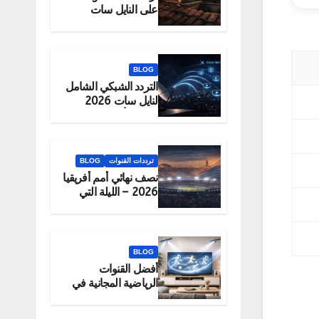
على النايل سات
2026 – الحقيقة
والبديل الرسمي
للمشاهدة
BLOG
التردد الشبكي الشامل
لنايل سات 2026
لتحميل أكبر عدد
قنوات دفعة واحدة
ترددات القنوات
BLOG
نصف نهائي أمم أفريقيا
2026 – الليلة التي
تحدد البطل
BLOG
أفضل القنوات
الرياضية المجانية في
2026