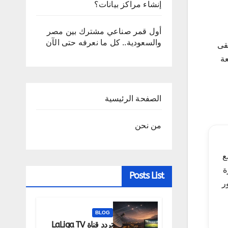
إنشاء مراكز بيانات؟
أول قمر صناعي مشترك بين مصر
والسعودية.. كل ما نعرفه حتى الآن
قى
عة
الصفحة الرئيسية
من نحن
العالم، وتبث بجودة 4K مع
ة
Posts List
ر
BLOG
تردد قناة LaLiga TV