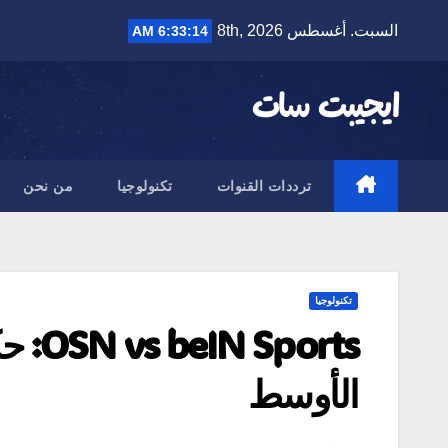
Ski
السبت. أغسطس 8th, 2026
6:33:15 AM
t
conten
ايجيبت سات
ترددات القنوات
تكنولوجيا
من نحن
تكنولوجيا
ports
الأوسط