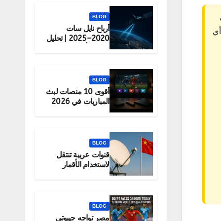
BLOG
بتكسب
أرباح نايل سات
أي
2020–2025 | تحليل
شامل لأداء الشركة
BLOG
أقوى 10 منصات لبث
المباريات في 2026
(قانونية 100%)
BLOG
قنوات عربية تنتقل
لاستخدام الأقمار
الصينية رسميًا
BLOG
مصر تواجه جيبوتي