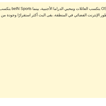
كل شبكة بقت لها جمهورها المخلص. OSN بتكسب العائلات ومحبي الدراما الأجنبية، بينما beIN Sports 
ر الإنترنت الفضائي في المنطقة، بقى البث أكثر استقرارًا وجودة من 