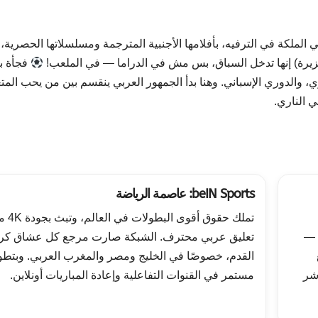
قت كانت فيه OSN (Orbit Showtime Network) هي الملكة في الترفيه، بأفلامها الأجنبية المترجمة ومسلسلاتها الحصرية،
فجأة ب
، والدوري الإسباني. وهنا بدأ الجمهور العربي ينقسم بين من يحب المت
 الناري.
beIN Sports: عاصمة الرياضة
تملك حقوق أقوى البطولات في 
 —
تعليق عربي محترف. الشبكة صارت مرجع كل عشاق كر
القدم، خصوصًا في الخليج ومصر والمغرب العربي. وبتطو
باشر
مستمر في القنوات التفاعلية وإعادة المباريات أونلاين.