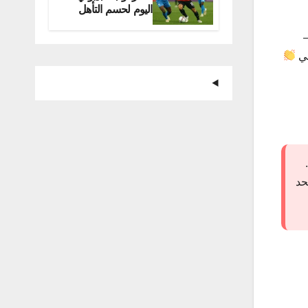
اليوم لحسم التأهل
للمونديال
لي
حد