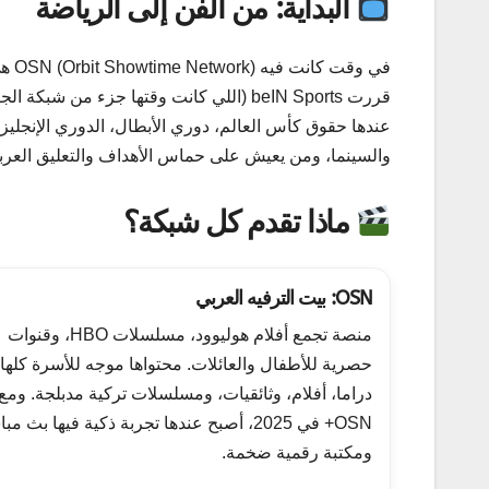
البداية: من الفن إلى الرياضة
في و
قررت beIN Sports (اللي كانت وقتها جزء من شبكة الجزيرة) إنها تدخل السباق، بس مش في الدراما — في الملعب!
عندها حقوق كأس العالم، دوري الأبطال، الدوري الإنجليزي
والسينما، ومن يعيش على حماس الأهداف والتعليق العربي
ماذا تقدم كل شبكة؟
OSN: بيت الترفيه العربي
منصة تجمع أفلام هوليوود، مسلسلات HBO، وقنوات
حصرية للأطفال والعائلات. محتواها موجه للأسرة كلها
دراما، أفلام، وثائقيات، ومسلسلات تركية مدبلجة. ومع
OSN+ في 2025، أصبح عندها تجربة ذكية فيها بث م
ومكتبة رقمية ضخمة.