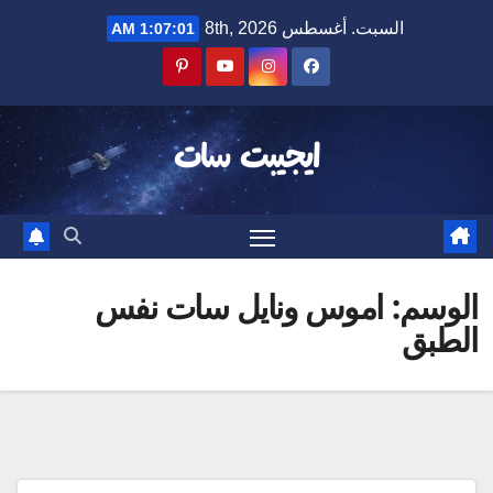
Ski
السبت. أغسطس 8th, 2026
1:07:01 AM
t
conten
ايجيبت سات
الوسم:
اموس ونايل سات نفس
الطبق