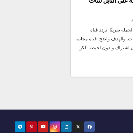
ة مصارعة 24 ساعة على النايل سات
لة تقريبًا. تردد قناة
يل سات. والهدف واضح. قناة مجانية
 اشتراك وبدون لخبطة. لكن