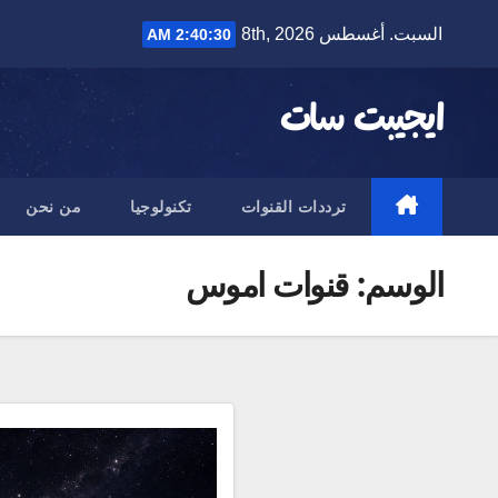
Ski
السبت. أغسطس 8th, 2026
2:40:31 AM
t
conten
ايجيبت سات
ترددات القنوات
تكنولوجيا
من نحن
الوسم:
قنوات اموس