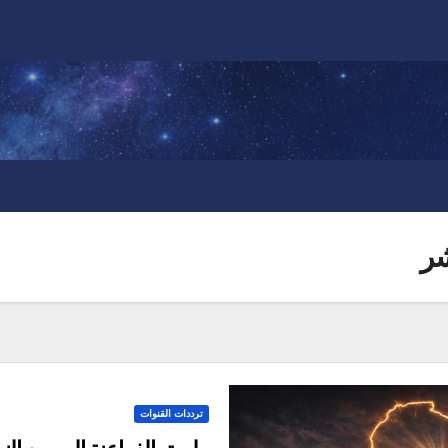
شر
ترددات القنوات