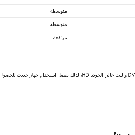
متوسطة
متوسطة
مرتفعة
معظم القنوات الأوروبية الحديثة تعتمد على تقنيات DVB-S2 والبث عالي الجودة HD، لذلك يفضل استخدام جهاز حدي