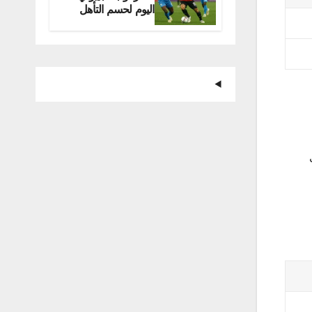
اليوم لحسم التأهل
للمونديال
وات