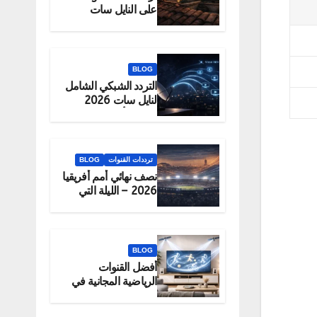
على النايل سات
2026 – الحقيقة
والبديل الرسمي
للمشاهدة
BLOG
التردد الشبكي الشامل
لنايل سات 2026
لتحميل أكبر عدد
قنوات دفعة واحدة
ترددات القنوات
BLOG
نصف نهائي أمم أفريقيا
2026 – الليلة التي
تحدد البطل
BLOG
أفضل القنوات
الرياضية المجانية في
2026