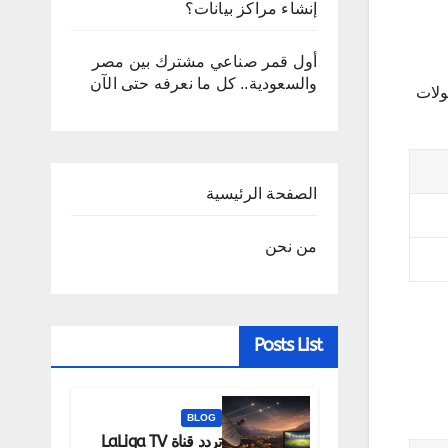
إنشاء مراكز بيانات؟
أول قمر صناعي مشترك بين مصر
والسعودية.. كل ما نعرفه حتى الآن
طولات
الصفحة الرئيسية
من نحن
Posts List
BLOG
تردد قناة LaLiga TV