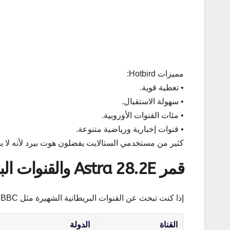
مميزات Hotbird:
• تغطية قوية.
• سهولة الاستقبال.
• مئات القنوات الأوروبية.
• قنوات إخبارية ورياضية متنوعة.
كثير من مستخدمي الستالايت يفضلون هوت بيرد لأنه لا يحت
قمر Astra 28.2E والقنوات البريطانية
إذا كنت تبحث عن القنوات البريطانية الشهيرة مثل BBC و ITV فستحتاج إلى Astra 28.2 شرق.
القناة
الدولة