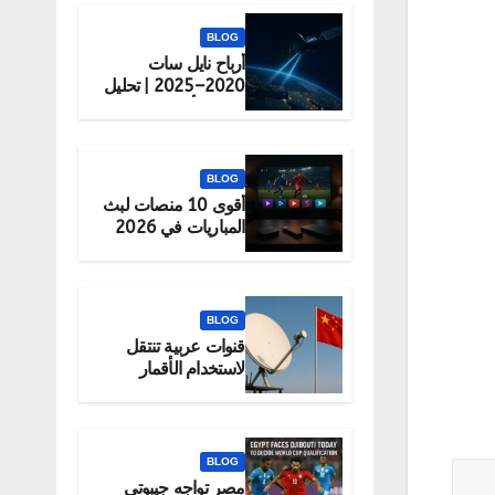
BLOG
أرباح نايل سات
2020–2025 | تحليل
شامل لأداء الشركة
BLOG
أقوى 10 منصات لبث
المباريات في 2026
(قانونية 100%)
BLOG
قنوات عربية تنتقل
لاستخدام الأقمار
الصينية رسميًا
BLOG
مصر تواجه جيبوتي