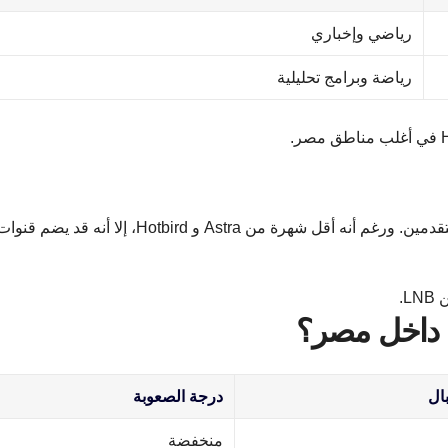
رياضي وإخباري
رياضة وبرامج تحليلية
يوتل سات 9 شرق يعتبر خيارًا إضافيًا لهواة الستالايت المتقدمين. ورغم أنه أقل شهرة من Astra و Hotbird، إلا أنه قد يضم قن
L.
ل داخل مصر؟
ال
درجة الصعوبة
منخفضة