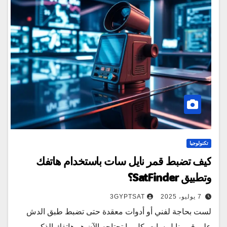
تكنولوجيا
كيف تضبط قمر نايل سات باستخدام هاتفك
وتطبيق SatFinder؟
7 يوليو، 2025
3GYPTSAT
لست بحاجة لفني أو أدوات معقدة حتى تضبط طبق الدش
على قمر نايل سات. كل ما تحتاجه الآن هو هاتفك الذكي